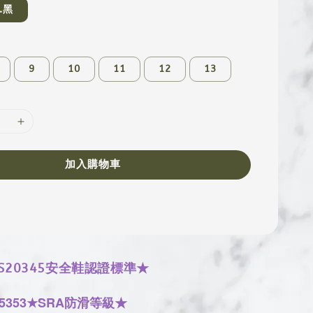
.黑
9
10
11
12
13
加入購物車
S20345安全鞋認證標準★
5353
★SRA防滑等級
★