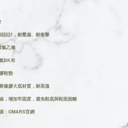
2
頭設計，耐壓扁、耐衝擊
聚氯乙烯
氣BK布
膠鞋墊
黃橡膠大底材質，耐高溫
線，增加牢固度，避免鞋底與鞋面脫離
源：OMARS官網