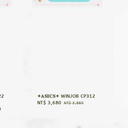
22
✦𝐀𝐒𝐈𝐂𝐒✦ WINJOB CP312
Sale
NT$ 3,680
Regular
NT$ 3,880
0
price
price