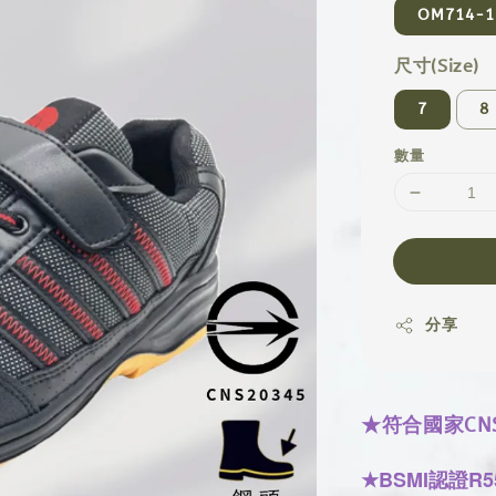
OM714-1
尺寸(Size)
7
8
數量
分享
★符合國家CN
★
BSMI認證R5