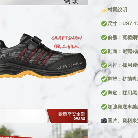
材質說明
尺寸：US7-1
前襯：寬楦鋼
鞋面：尼龍+
內裡：採用透
鞋墊：抗菌乳
鞋底：採用黑
加強鞋底車縫
圖片、資料來