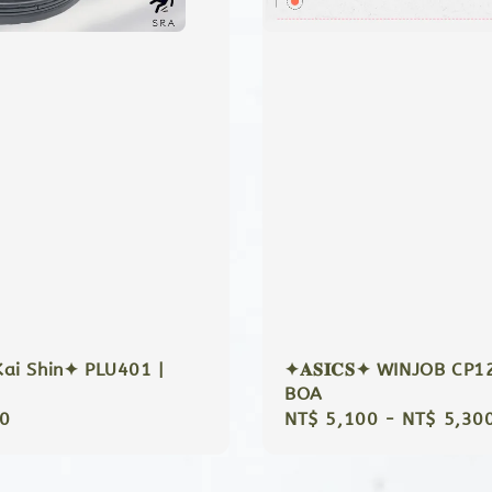
i Shin✦ PLU401 |
✦𝐀𝐒𝐈𝐂𝐒✦ WINJOB CP1
BOA
r
0
Regular
NT$ 5,100
-
NT$ 5,30
price