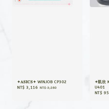
✦𝐀𝐒𝐈𝐂𝐒✦ WINJOB CP302
✦凱欣 Ka
U401
Sale
NT$ 3,116
Regular
NT$ 3,280
Regula
NT$ 95
price
price
price