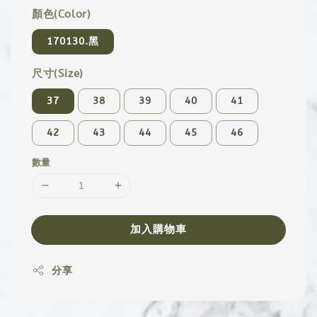
顏色(Color)
170130.黑
尺寸(Size)
37
38
39
40
41
42
43
44
45
46
數量
加入購物車
分享