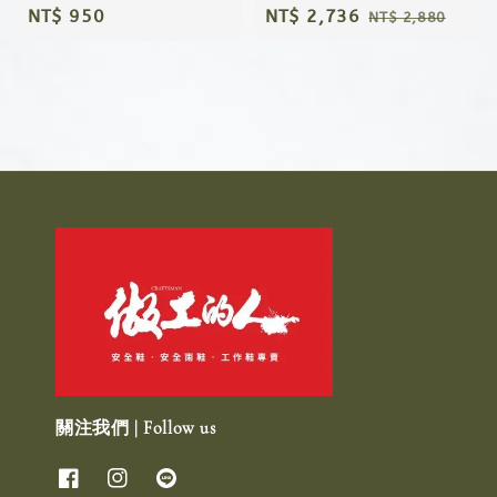
Regular
NT$ 950
Sale
NT$ 2,736
Regular
NT$ 2,880
price
price
price
關注我們 | Follow us