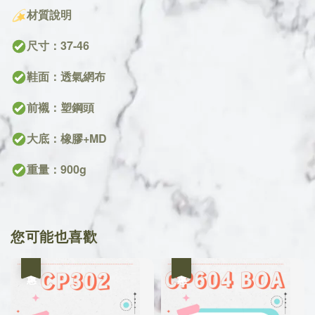
材質說明
尺寸：37-46
鞋面：
透氣網布
前襯：塑鋼頭
大底：橡膠+MD
重量：900g
您可能也喜歡
優惠
優惠