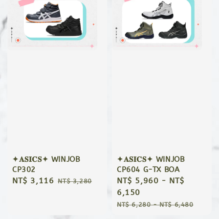
✦𝐀𝐒𝐈𝐂𝐒✦ WINJOB
✦𝐀𝐒𝐈𝐂𝐒✦ WINJOB
CP302
CP604 G-TX BOA
Sale
NT$ 3,116
Regular
Sale
NT$ 5,960
-
NT$
NT$ 3,280
price
price
price
6,150
Regular
NT$ 6,280
-
NT$ 6,480
price