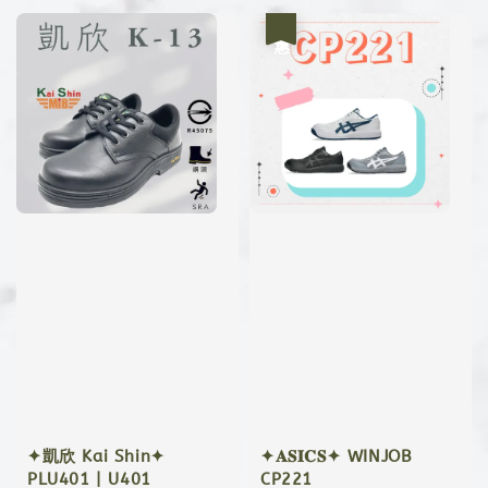
優惠
✦凱欣 Kai Shin✦
✦𝐀𝐒𝐈𝐂𝐒✦ WINJOB
PLU401 | U401
CP221