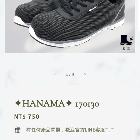
1
/
5
✦HANAMA✦ 170130
Regular
NT$ 750
price
有任何產品問題，歡迎官方LINE客服^_^