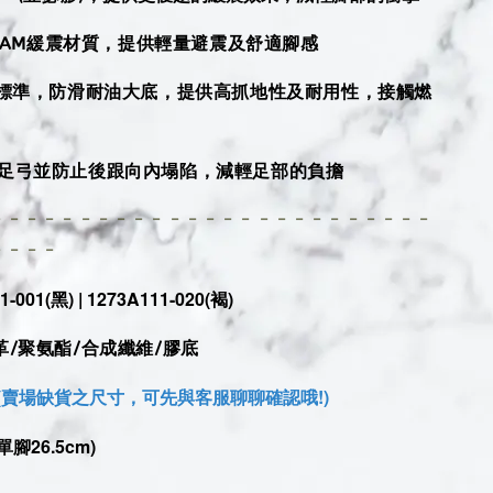
EFOAM緩震材質，提供輕量避震及舒適腳感
認證標準，防滑耐油大底，提供高抓地性及耐用性，接觸燃
撐足弓並防止後跟向內塌陷，減輕足部的負擔
- - - - - - - - - - - - - - - - - - - - - - - - -
- - - -
-001(黑) |
1273A111-020
(褐)
/聚氨酯/合成纖維/膠底
(賣場缺貨之尺寸，可先與客服聊聊確認哦!)
單腳26.5cm)