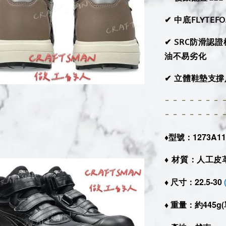
✔ 中底FLYT
✔ SRC防滑
油不易劣化
✔ 立體鞋墊支
- - - - - - - 
- - - - - - - 
♦︎型號：1273A111
♦︎
材質：人工皮革
♦︎ 尺寸
：22.5-30
♦︎ 重量
：約445g(