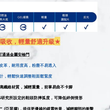
★
擊吸收，輕量舒適升級
可通過金屬安檢門
工皮革，耐用度高，粉塵不易透入
計，輕鬆快速調整鞋面鬆緊度
玻璃纖維材質，減輕重量，前掌易曲不卡腳
ISS研究所設定的鞋頭防摔弧度，可降低絆倒情形
提供更優越的緩震效果，減輕腳部的衝擊
™ (亞瑟膠)，