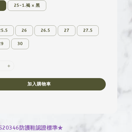
黑
25-1.褐 x 黑
25.5
26
26.5
27
27.5
29
30
加入購物車
S20346防護鞋認證標準★