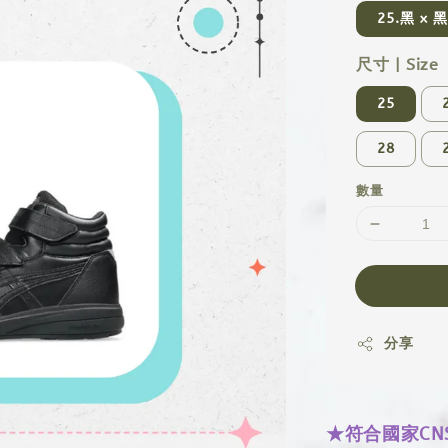
25.黑 x 
尺寸 | Size
25
28
數量
分享
★符合國家CN