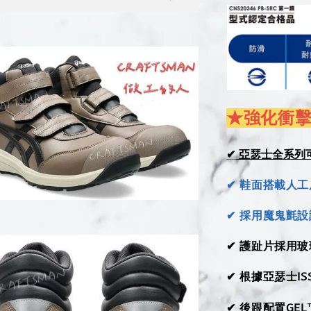
★強化衝
亞瑟士全系列
✔
✔ 鞋面搭載人
✔
採用魔鬼氈設
✔ 護趾片採用
✔ 根據亞瑟士
✔ 後跟配置GEL